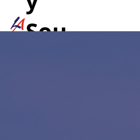
y
Sou
nd