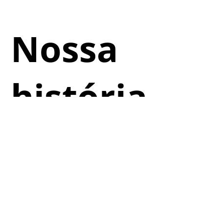
Nossa
história
Somos uma empresa comercial multigeracional
e familiar que começou em um pequeno
apartamento na China em 1995. Agora temos
vários escritórios e enviamos para mais de 30
países. Orgulhamo-nos dos valores de nossa
família: INTEGRIDADE, HONESTIDADE e
CONFIABILIDADE.
Através dos nossos relacionamentos de longa