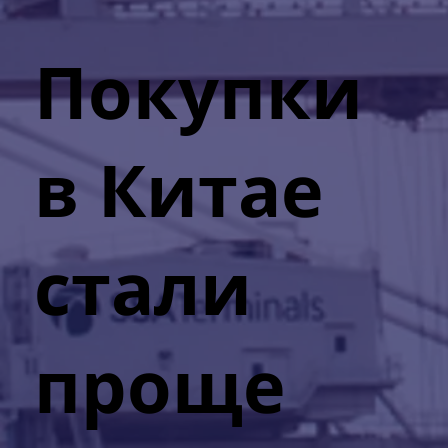
Покупки
в Китае
стали
проще