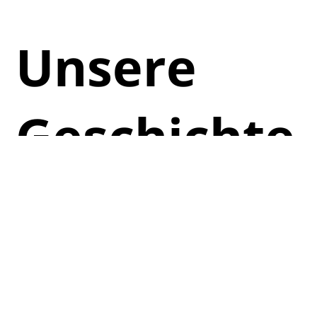
Unsere
Geschichte
Wir sind ein über mehrere Generationen hinweg
familiengeführtes Handelsunternehmen, das 1995
in einer kleinen Wohnung in China begann.
Mittlerweile haben wir mehrere Büros und liefern
in über 30 Länder. Wir sind stolz auf unsere
Familienwerte: INTEGRITÄT, EHRLICHKEIT und
ZUVERLÄSSIGKEIT.
Durch unsere langjährigen Beziehungen zu
chinesischen Herstellern und unsere