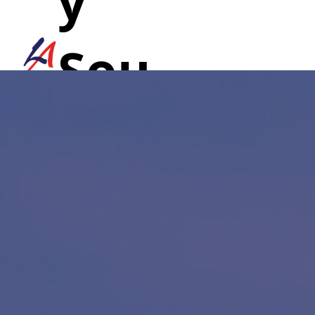
y
Sou
nd