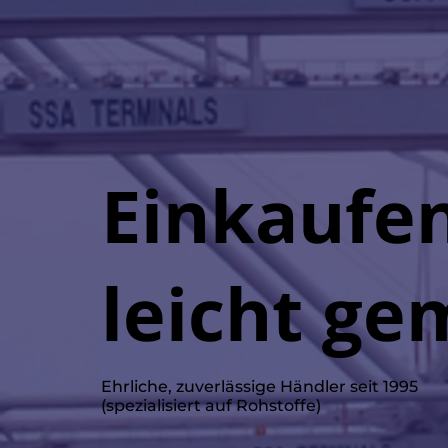
Einkaufen
leicht ge
Ehrliche, zuverlässige Händler seit 1995
(spezialisiert auf Rohstoffe)