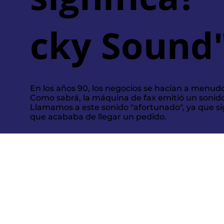
cky Sound
En los años 90, los negocios se hacían a menudo
Como sabrá, la máquina de fax emitió un sonido
Llamamos a este sonido "afortunado", ya que si
que acababa de llegar un pedido.