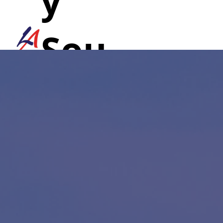
y
Sou
nd