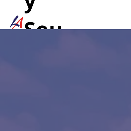
y
Sou
nd